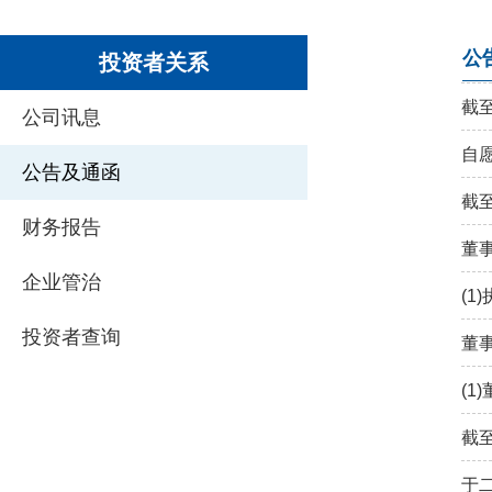
公
投资者关系
截
公司讯息
自愿
公告及通函
截
财务报告
董
企业管治
(1
投资者查询
董
(1
截
于