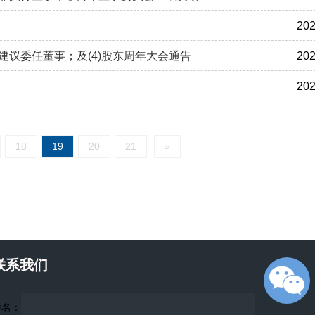
202
)建议委任董事；及(4)股东周年大会通告
202
202
18
19
20
21
»
联系我们
姓名：