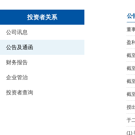
公
投资者关系
董
公司讯息
盈
公告及通函
截
财务报告
截
企业管治
截
投资者查询
截
授
于
(1